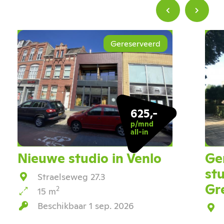
Gereserveerd
625,-
p/mnd
all-in
Nieuwe studio in Venlo
Ge
st
Straelseweg 27.3
Gr
2
15 m
Beschikbaar 1 sep. 2026